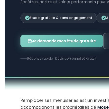
Fenêtres, portes et volets performants pour 
Étude gratuite & sans engagement
A
Je demande mon étude gratuite
Réponse rapide · Devis personnalisé gratuit
Remplacer ses menuiseries est un investis
accompagnons les propriétaires de
Mosel