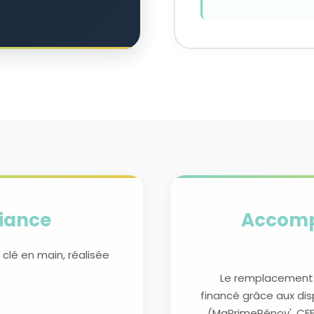
fiance
Accomp
 clé en main, réalisée
Le remplacement 
financé grâce aux dis
(MaPrimeRénov', CEE