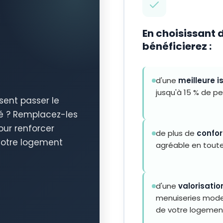
En choisissant 
bénéficierez :
d'une
meilleure i
jusqu'à 15 % de pe
sent passer le
té ? Remplacez-les
ur renforcer
de plus de
confor
 votre logement
agréable en toute
d'une
valorisatio
menuiseries mode
de votre logemen