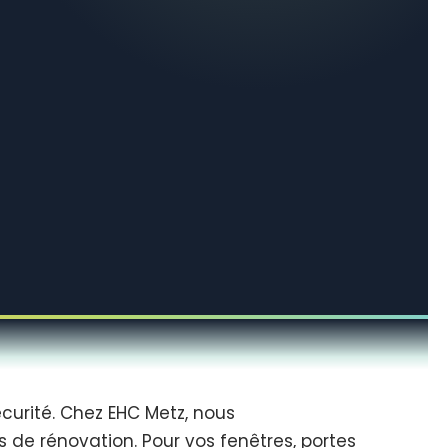
curité. Chez EHC Metz, nous
s de rénovation. Pour vos fenêtres, portes