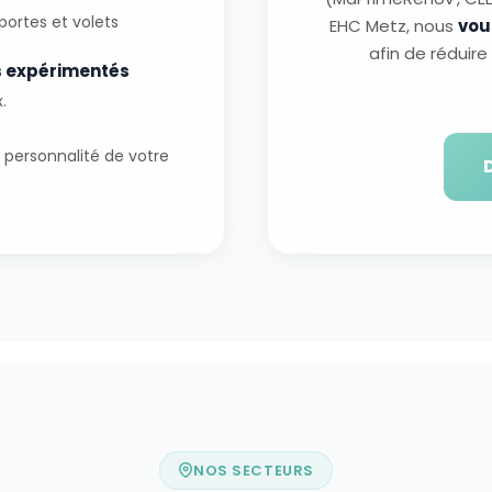
 portes et volets
EHC Metz, nous
vou
afin de réduir
s expérimentés
.
 personnalité de votre
D
NOS SECTEURS