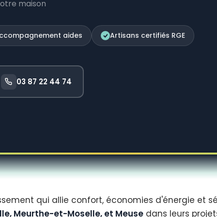
votre maison
ccompagnement aides
Artisans certifiés RGE
03 87 22 44 74
sement qui allie confort, économies d'énergie et sé
le, Meurthe-et-Moselle, et Meuse
dans leurs projet