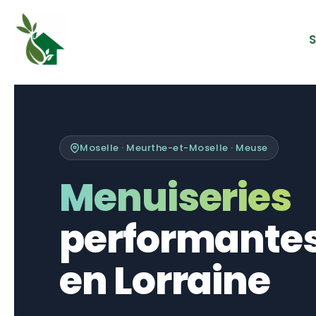
Aller
au
S
contenu
Moselle · Meurthe-et-Moselle · Meuse
Menuiseries
performante
en Lorraine