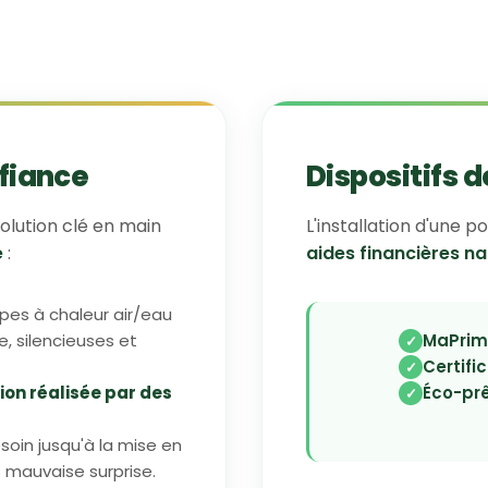
fiance
Dispositifs 
olution clé en main
L'installation d'une 
e
:
aides financières na
pes à chaleur air/eau
, silencieuses et
MaPrim
Certifi
ion réalisée par des
Éco-prê
esoin jusqu'à la mise en
s mauvaise surprise.