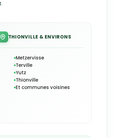
t
.
THIONVILLE & ENVIRONS
Metzervisse
Terville
Yutz
Thionville
Et communes voisines