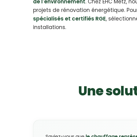
de l'environnement
. Chez EHC Metz, n
projets de rénovation énergétique. Pour
spécialisés et certifiés RGE
, sélectionn
installations.
Une solu
Saviez-vous que
le chauffage repré