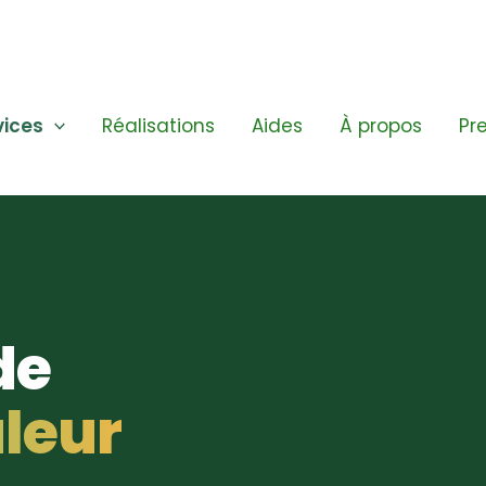
vices
Réalisations
Aides
À propos
Pr
de
leur