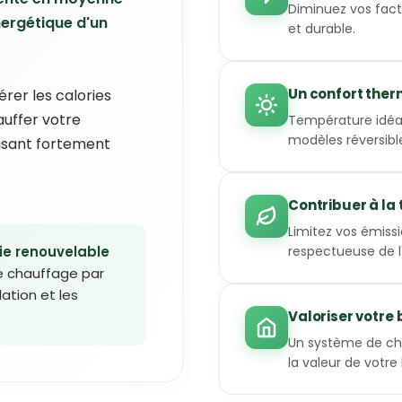
Diminuez vos fact
ergétique d'un
et durable.
Un confort ther
er les calories
auffer votre
Température idéa
modèles réversibl
uisant fortement
Contribuer à la
Limitez vos émiss
ie renouvelable
respectueuse de 
e chauffage par
lation et les
.
Valoriser votre 
Un système de c
la valeur de votr