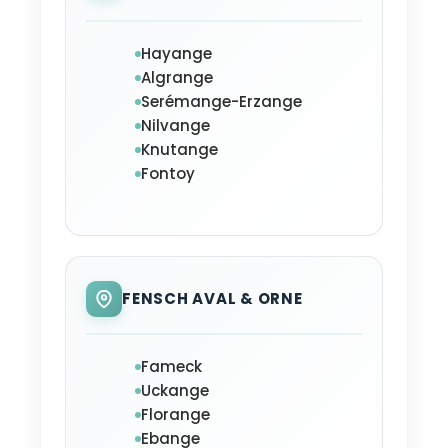
Hayange
Algrange
Serémange-Erzange
Nilvange
Knutange
Fontoy
FENSCH AVAL & ORNE
Fameck
Uckange
Florange
Ebange