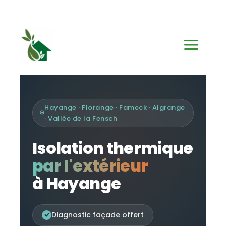
Aller
au
contenu
Hayange · Florange · Fameck · Algrange
· Vallée de la Fensch
Isolation thermique
par l'extérieur
à Hayange
Diagnostic façade offert