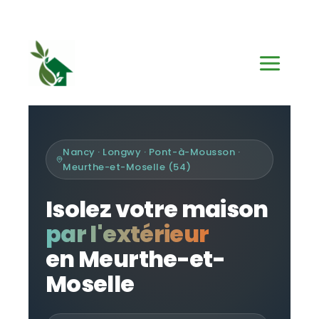
Aller
au
contenu
Nancy · Longwy · Pont-à-Mousson ·
Meurthe-et-Moselle (54)
Isolez votre maison
par l'extérieur
en Meurthe-et-
Moselle