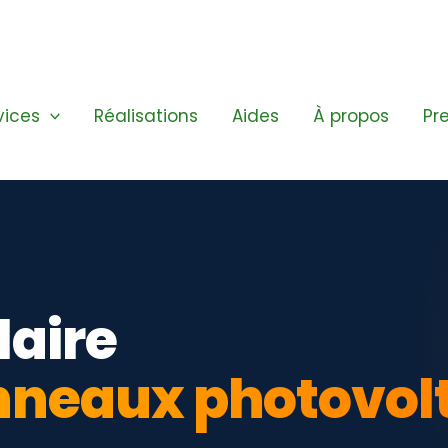
vices
Réalisations
Aides
À propos
Pr
laire
nneaux photovol