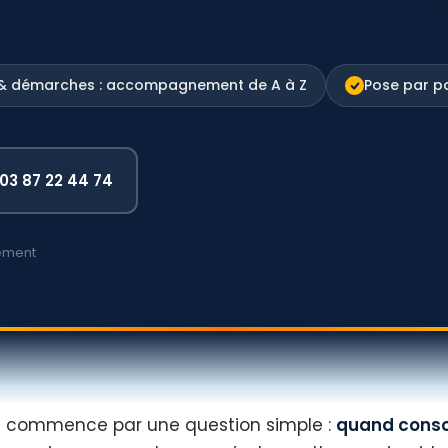
 & démarches : accompagnement de A à Z
Pose par pa
03 87 22 44 74
gement
ide commence par une question simple :
quand cons