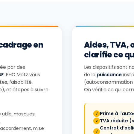
 cadrage en
Aides, TVA, o
clarifie ce q
urée par des
Les dispositifs sont 
GE
. EHC Metz vous
de la
puissance
insta
s, faisabilité,
(autoconsommation + 
, et étapes à suivre
On vérifie ce qui co
Prime à l'aut
e utile, masques,
TVA réduite (
.
Contrat d’obli
 raccordement, mise