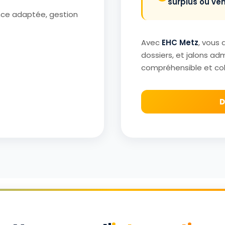
surplus ou ven
nce adaptée, gestion
Avec
EHC Metz
, vous 
dossiers, et jalons admi
compréhensible et co
D