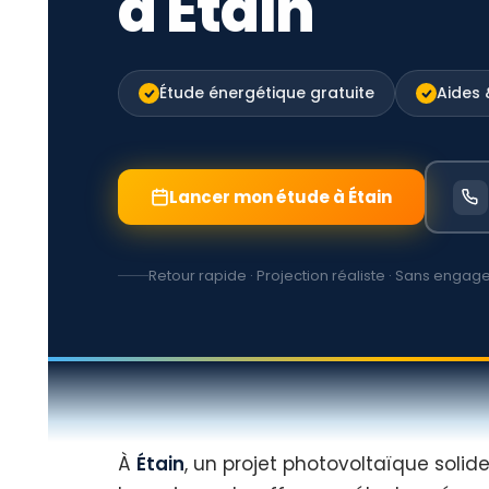
à Étain
Étude énergétique gratuite
Aides
Lancer mon étude à Étain
Retour rapide · Projection réaliste · Sans enga
À
Étain
, un projet photovoltaïque sol