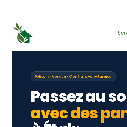
Aller
au
contenu
Ser
Étain · Verdun · Conflans-en-Jarnisy
Passez au so
avec des pa