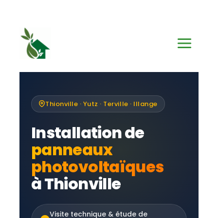
Aller
au
contenu
Thionville · Yutz · Terville · Illange
Installation de
panneaux
photovoltaïques
à Thionville
Visite technique & étude de