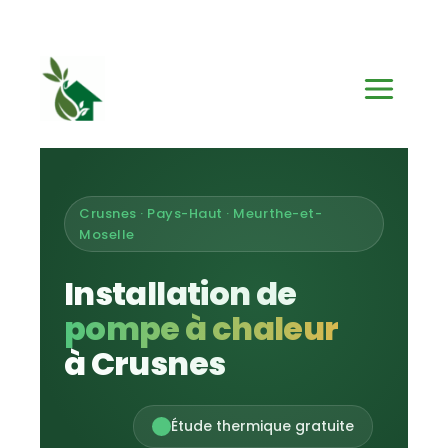
Aller
au
contenu
Crusnes · Pays-Haut · Meurthe-et-
Moselle
Installation de
pompe à chaleur
à Crusnes
Étude thermique gratuite