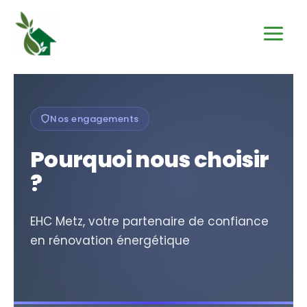
Aller
au
contenu
Nos engagements
Pourquoi nous choisir
?
EHC Metz, votre partenaire de confiance
en rénovation énergétique